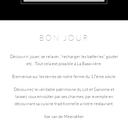
BON JOUR
Découvrir, jouer, se relaxer, “recharger les batteries”, gouter
etc…Tout cela est possible à La Bassivière.
Bienvenue sur les terres de notre ferme du 17ème siècle.
Découvrez le véritable patrimoine du Lot et Garonne et
laissez vous envoûter par ses charmes, par exemple en
découvrant sa cuisine traditionnelle a notre restaurant.
Ilse van de Meerakker