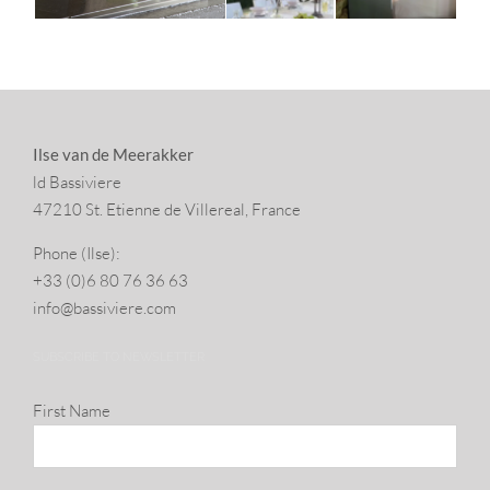
Ilse van de Meerakker
ld Bassiviere
47210 St. Eti­enne de Villereal, France
Phone (Ilse):
+33 (0)6 80 76 36 63
info@​bassiviere.​com
SUBSCRIBE TO NEWSLETTER
First Name