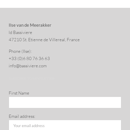
Ilse van de Meerakker
ld Bassiviere
47210 St. Eti­enne de Villereal, France
Phone (Ilse):
+33 (0)6 80 76 36 63
info@​bassiviere.​com
SUBSCRIBE TO NEWSLETTER
First Name
Email address: