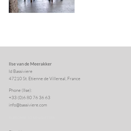
Ilse van de Meerakker
ld Bassiviere
47210 St. Eti­enne de Villereal, France
Phone (Ilse):
+33 (0)6 80 76 36 63
info@​bassiviere.​com
SUBSCRIBE TO NEWSLETTER